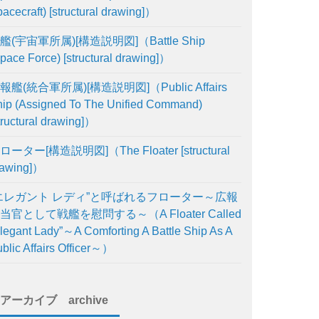
acecraft) [structural drawing]）
艦(宇宙軍所属)[構造説明図]（Battle Ship
pace Force) [structural drawing]）
報艦(統合軍所属)[構造説明図]（Public Affairs
ip (Assigned To The Unified Command)
tructural drawing]）
ローター[構造説明図]（The Floater [structural
rawing]）
エレガント レディ”と呼ばれるフローター～広報
当官として戦艦を慰問する～（A Floater Called
legant Lady”～A Comforting A Battle Ship As A
blic Affairs Officer～）
アーカイブ archive