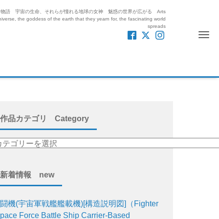
紡ぎ出す絵と物語 宇宙の生命、それらが憧れる地球の女神 魅惑の世界が広がる Arts
iverse, the goddess of the earth that they yearn for, the fascinating world
spreads
Me
作品カテゴリ Category
新着情報 new
闘機(宇宙軍戦艦艦載機)[構造説明図]（Fighter
pace Force Battle Ship Carrier-Based