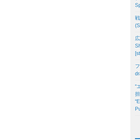
Sp
戦
(S
広
Sh
[s
フ
d
“
担
“E
Pu