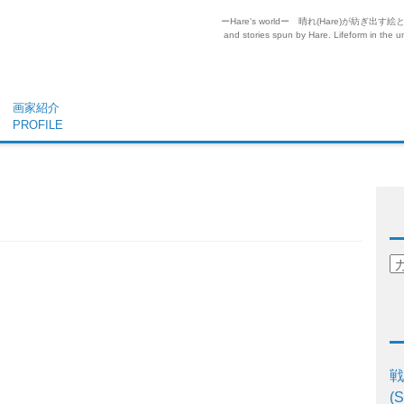
ーHare's worldー 晴れ(Hare)が
and stories spun by Hare. Lifeform in the un
画家紹介
PROFILE
戦
(S