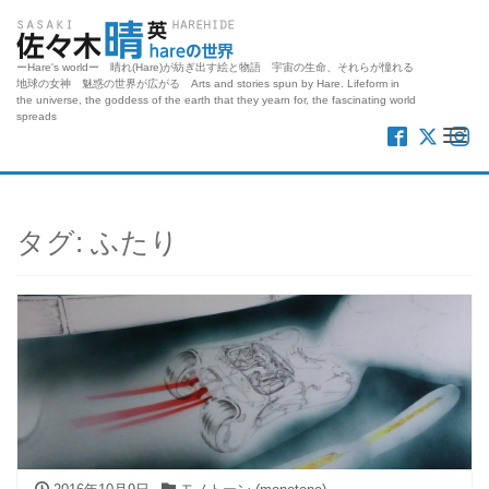
ーHare's worldー 晴れ(Hare)が紡ぎ出す絵と物語 宇宙の生命、それらが憧れる
地球の女神 魅惑の世界が広がる Arts and stories spun by Hare. Lifeform in
the universe, the goddess of the earth that they yearn for, the fascinating world
spreads
Me
タグ:
ふたり