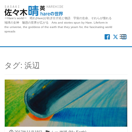
ーHare's worldー 晴れ(Hare)が紡ぎ出す絵と物語 宇宙の生命、それらが憧れる
地球の女神 魅惑の世界が広がる Arts and stories spun by Hare. Lifeform in
the universe, the goddess of the earth that they yearn for, the fascinating world
spreads
Me
タグ:
浜辺