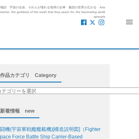
紡ぎ出す絵と物語 宇宙の生命、それらが憧れる地球の女神 魅惑の世界が広がる Arts
iverse, the goddess of the earth that they yearn for, the fascinating world
spreads
Me
作品カテゴリ Category
新着情報 new
闘機(宇宙軍戦艦艦載機)[構造説明図]（Fighter
pace Force Battle Ship Carrier-Based