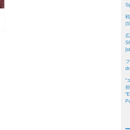
Sp
戦
(S
広
Sh
[s
フ
d
“
担
“E
Pu