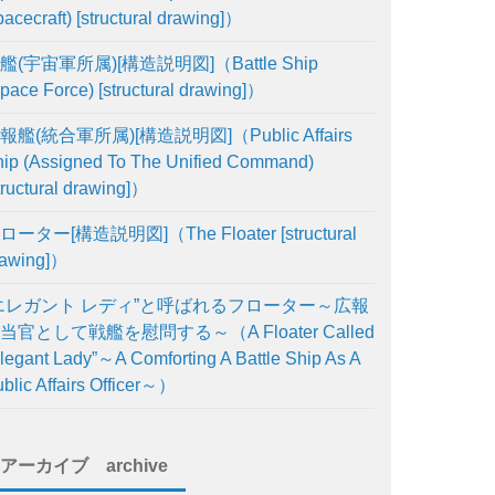
acecraft) [structural drawing]）
艦(宇宙軍所属)[構造説明図]（Battle Ship
pace Force) [structural drawing]）
報艦(統合軍所属)[構造説明図]（Public Affairs
ip (Assigned To The Unified Command)
tructural drawing]）
ローター[構造説明図]（The Floater [structural
rawing]）
エレガント レディ”と呼ばれるフローター～広報
当官として戦艦を慰問する～（A Floater Called
legant Lady”～A Comforting A Battle Ship As A
blic Affairs Officer～）
アーカイブ archive