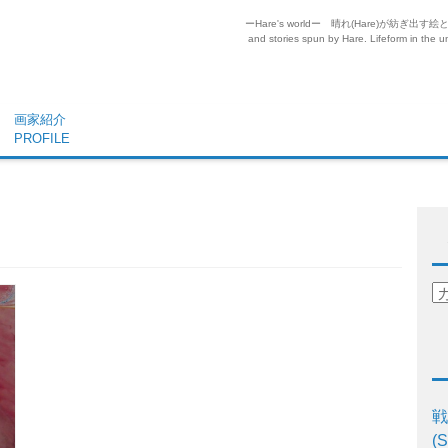
ーHare's worldー 晴れ(Hare)が
and stories spun by Hare. Lifeform in the un
画家紹介
PROFILE
戦
(S