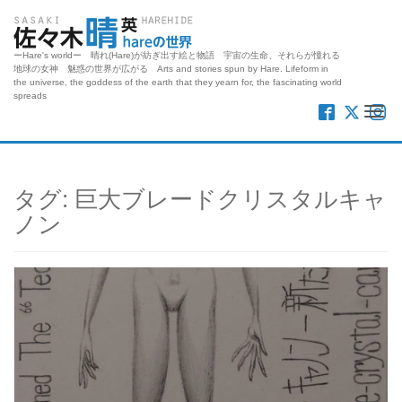
ーHare's worldー 晴れ(Hare)が紡ぎ出す絵と物語 宇宙の生命、それらが憧れる
地球の女神 魅惑の世界が広がる Arts and stories spun by Hare. Lifeform in
the universe, the goddess of the earth that they yearn for, the fascinating world
spreads
Me
タグ:
巨大ブレードクリスタルキャ
ノン