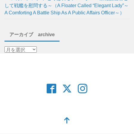
して戦艦を慰問する～（A Floater Called “Elegant Lady”～
A Comforting A Battle Ship As A Public Affairs Officer～）
アーカイブ archive