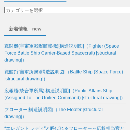
新着情報 new
戦闘機(宇宙軍戦艦艦載機)[構造説明図]（Fighter (Space
Force Battle Ship Carrier-Based Spacecraft) [structural
drawing]）
戦艦(宇宙軍所属)[構造説明図]（Battle Ship (Space Force)
[structural drawing]）
広報艦(統合軍所属)[構造説明図]（Public Affairs Ship
(Assigned To The Unified Command) [structural drawing]）
フローター[構造説明図]（The Floater [structural
drawing]）
“エレガント レディ”と呼ばれるフローター～広報担当官と