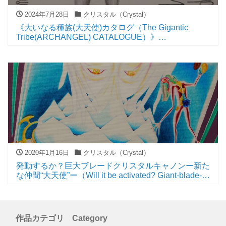
2024年7月28日
クリスタル（Crystal）
《大いなる種族(大天使)カタログ（The Gigantic
Tribe(ARCHANGEL) CATALOGUE）》
⑳発動するか？巨大ブレードクリスタルキャノンー新
たな仲間“大天使”ー(Will it be activated? Giant-blade-
crystal-cannonーNew comrade “Archangel”ー)
2020年1月16日
クリスタル（Crystal）
発動するか？巨大ブレードクリスタルキャノンー新た
な仲間“大天使”ー（Will it be activated? Giant-blade-
crystal-cannonーNew comrade “Archangel”ー）
作品カテゴリ Category