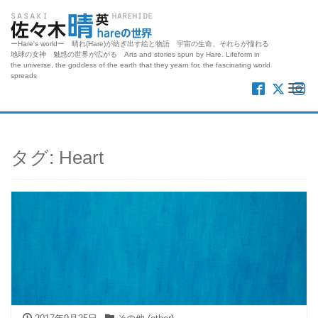
ーHare's worldー 晴れ(Hare)が紡ぎ出す絵と物語 宇宙の生命、それらが憧れる
地球の女神 魅惑の世界が広がる Arts and stories spun by Hare. Lifeform in
the universe, the goddess of the earth that they yearn for, the fascinating world
spreads
Me
タグ:
Heart