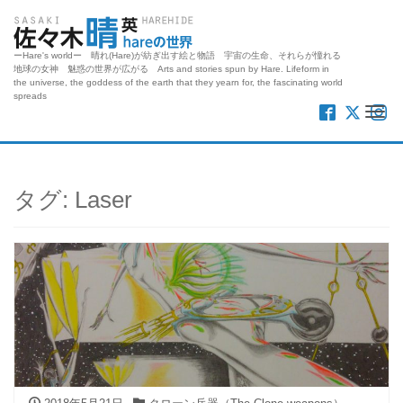
ーHare's worldー 晴れ(Hare)が紡ぎ出す絵と物語 宇宙の生命、それらが憧れる
地球の女神 魅惑の世界が広がる Arts and stories spun by Hare. Lifeform in
the universe, the goddess of the earth that they yearn for, the fascinating world
spreads
Me
タグ:
Laser