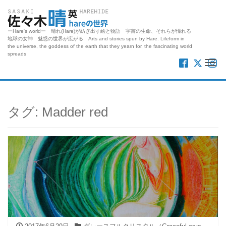
ーHare's worldー 晴れ(Hare)が紡ぎ出す絵と物語 宇宙の生命、それらが憧れる
地球の女神 魅惑の世界が広がる Arts and stories spun by Hare. Lifeform in
the universe, the goddess of the earth that they yearn for, the fascinating world
spreads
Me
タグ:
Madder red