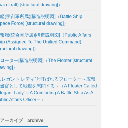
acecraft) [structural drawing]）
艦(宇宙軍所属)[構造説明図]（Battle Ship
pace Force) [structural drawing]）
報艦(統合軍所属)[構造説明図]（Public Affairs
ip (Assigned To The Unified Command)
tructural drawing]）
ローター[構造説明図]（The Floater [structural
rawing]）
エレガント レディ”と呼ばれるフローター～広報
当官として戦艦を慰問する～（A Floater Called
legant Lady”～A Comforting A Battle Ship As A
blic Affairs Officer～）
アーカイブ archive