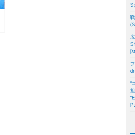
Sp
戦
(S
広
Sh
[s
フ
d
“
担
“E
Pu