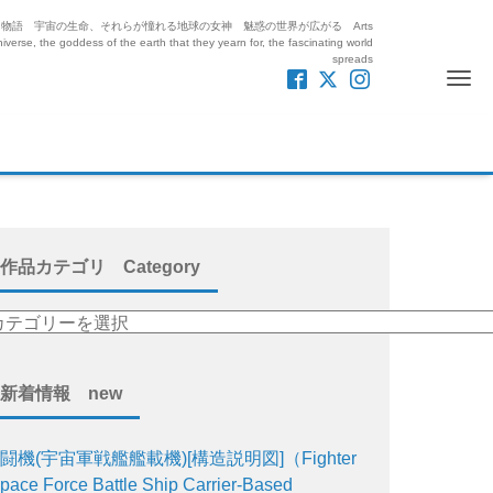
紡ぎ出す絵と物語 宇宙の生命、それらが憧れる地球の女神 魅惑の世界が広がる Arts
iverse, the goddess of the earth that they yearn for, the fascinating world
spreads
Me
作品カテゴリ Category
新着情報 new
闘機(宇宙軍戦艦艦載機)[構造説明図]（Fighter
pace Force Battle Ship Carrier-Based