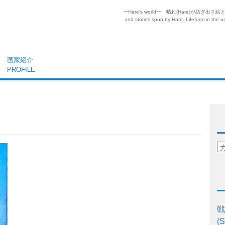
ーHare's worldー 晴れ(Hare)が
and stories spun by Hare. Lifeform in the un
画家紹介
PROFILE
戦
(S