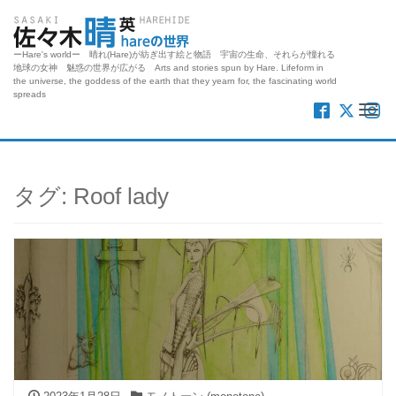
ーHare's worldー 晴れ(Hare)が紡ぎ出す絵と物語 宇宙の生命、それらが憧れる
地球の女神 魅惑の世界が広がる Arts and stories spun by Hare. Lifeform in
the universe, the goddess of the earth that they yearn for, the fascinating world
spreads
Me
タグ:
Roof lady