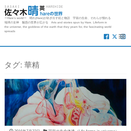
ーHare's worldー 晴れ(Hare)が紡ぎ出す絵と物語 宇宙の生命、それらが憧れる
地球の女神 魅惑の世界が広がる Arts and stories spun by Hare. Lifeform in
the universe, the goddess of the earth that they yearn for, the fascinating world
spreads
Me
タグ:
華精