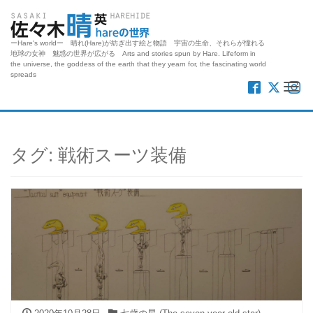
ーHare's worldー 晴れ(Hare)が紡ぎ出す絵と物語 宇宙の生命、それらが憧れる
地球の女神 魅惑の世界が広がる Arts and stories spun by Hare. Lifeform in
the universe, the goddess of the earth that they yearn for, the fascinating world
spreads
Me
タグ:
戦術スーツ装備