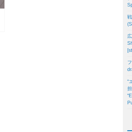
Sp
戦
(S
広
Sh
[s
フ
d
“
担
“E
Pu