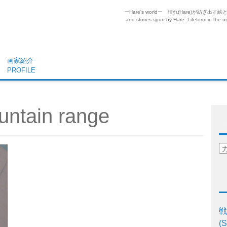
ーHare's worldー 晴れ(Hare)が
and stories spun by Hare. Lifeform in the un
画家紹介
PROFILE
untain range
戦
(S