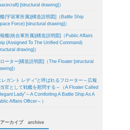
acecraft) [structural drawing]）
艦(宇宙軍所属)[構造説明図]（Battle Ship
pace Force) [structural drawing]）
報艦(統合軍所属)[構造説明図]（Public Affairs
ip (Assigned To The Unified Command)
tructural drawing]）
ローター[構造説明図]（The Floater [structural
rawing]）
エレガント レディ”と呼ばれるフローター～広報
当官として戦艦を慰問する～（A Floater Called
legant Lady”～A Comforting A Battle Ship As A
blic Affairs Officer～）
アーカイブ archive