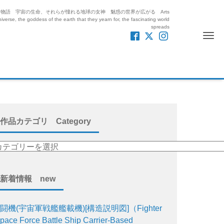
紡ぎ出す絵と物語 宇宙の生命、それらが憧れる地球の女神 魅惑の世界が広がる Arts
iverse, the goddess of the earth that they yearn for, the fascinating world
spreads
Me
作品カテゴリ Category
新着情報 new
闘機(宇宙軍戦艦艦載機)[構造説明図]（Fighter
pace Force Battle Ship Carrier-Based