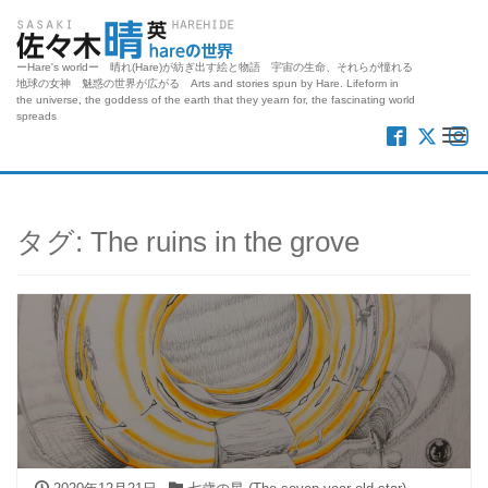
ーHare's worldー 晴れ(Hare)が紡ぎ出す絵と物語 宇宙の生命、それらが憧れる
地球の女神 魅惑の世界が広がる Arts and stories spun by Hare. Lifeform in
the universe, the goddess of the earth that they yearn for, the fascinating world
spreads
Me
タグ:
The ruins in the grove