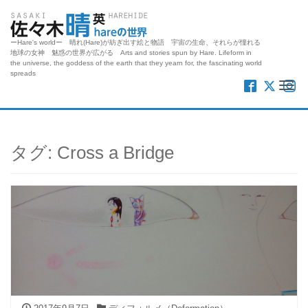
ーHare's worldー 晴れ(Hare)が紡ぎ出す絵と物語 宇宙の生命、それらが憧れる
地球の女神 魅惑の世界が広がる Arts and stories spun by Hare. Lifeform in
the universe, the goddess of the earth that they yearn for, the fascinating world
spreads
Me
タグ:
Cross a Bridge