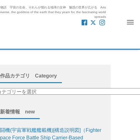
紡ぎ出す絵と物語 宇宙の生命、それらが憧れる地球の女神 魅惑の世界が広がる Arts
iverse, the goddess of the earth that they yearn for, the fascinating world
spreads
Me
作品カテゴリ Category
新着情報 new
闘機(宇宙軍戦艦艦載機)[構造説明図]（Fighter
pace Force Battle Ship Carrier-Based