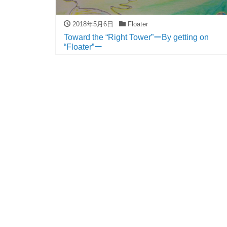
2018年5月6日
Floater
Toward the “Right Tower”ーBy getting on
“Floater”ー