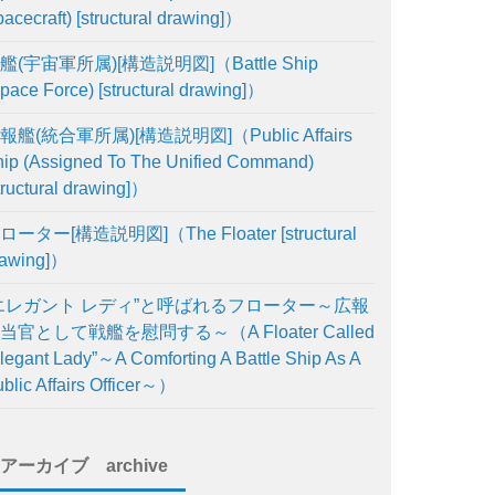
acecraft) [structural drawing]）
艦(宇宙軍所属)[構造説明図]（Battle Ship
pace Force) [structural drawing]）
報艦(統合軍所属)[構造説明図]（Public Affairs
ip (Assigned To The Unified Command)
tructural drawing]）
ローター[構造説明図]（The Floater [structural
rawing]）
エレガント レディ”と呼ばれるフローター～広報
当官として戦艦を慰問する～（A Floater Called
legant Lady”～A Comforting A Battle Ship As A
blic Affairs Officer～）
アーカイブ archive