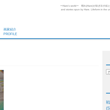
ーHare's worldー 晴れ(Hare)が
and stories spun by Hare. Lifeform in the un
画家紹介
PROFILE
戦
(S