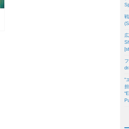
Sp
戦
(S
広
Sh
[s
フ
d
“
担
“E
Pu