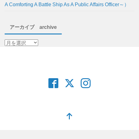
A Comforting A Battle Ship As A Public Affairs Officer～）
アーカイブ archive