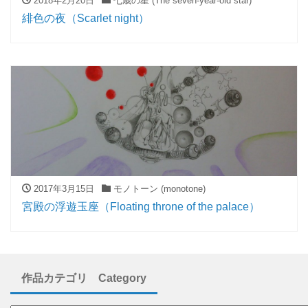
2018年2月20日
七歳の星 (The seven-year-old star)
緋色の夜（Scarlet night）
2017年3月15日
モノトーン (monotone)
宮殿の浮遊玉座（Floating throne of the palace）
作品カテゴリ Category