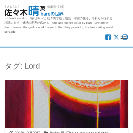
ーHare's worldー 晴れ(Hare)が紡ぎ出す絵と物語 宇宙の生命、それらが憧れる
地球の女神 魅惑の世界が広がる Arts and stories spun by Hare. Lifeform in
the universe, the goddess of the earth that they yearn for, the fascinating world
spreads
Me
タグ:
Lord