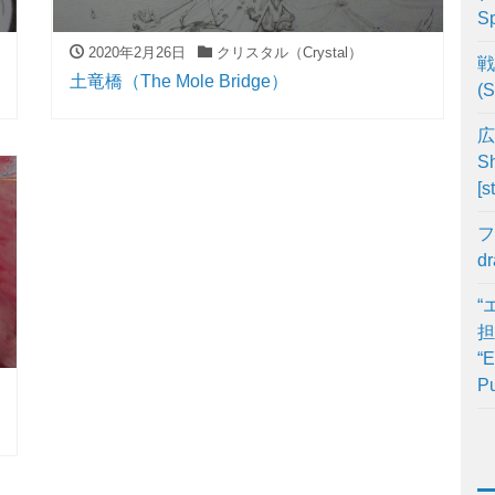
Sp
2020年2月26日
クリスタル（Crystal）
戦
土竜橋（The Mole Bridge）
(S
広
Sh
[s
フ
d
“
担
“E
Pu