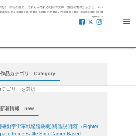
紡ぎ出す絵と物語 宇宙の生命、それらが憧れる地球の女神 魅惑の世界が広がる Arts
iverse, the goddess of the earth that they yearn for, the fascinating world
spreads
Me
作品カテゴリ Category
新着情報 new
闘機(宇宙軍戦艦艦載機)[構造説明図]（Fighter
pace Force Battle Ship Carrier-Based