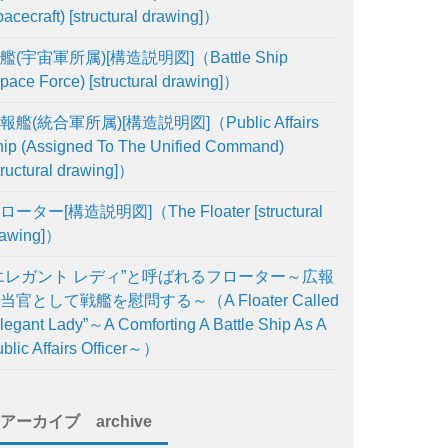
acecraft) [structural drawing]）
艦(宇宙軍所属)[構造説明図]（Battle Ship
pace Force) [structural drawing]）
報艦(統合軍所属)[構造説明図]（Public Affairs
ip (Assigned To The Unified Command)
tructural drawing]）
ローター[構造説明図]（The Floater [structural
rawing]）
エレガント レディ”と呼ばれるフローター～広報
当官として戦艦を慰問する～（A Floater Called
legant Lady”～A Comforting A Battle Ship As A
blic Affairs Officer～）
アーカイブ archive