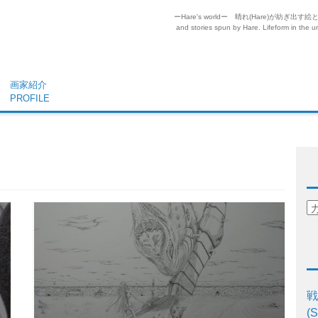
ーHare's worldー 晴れ(Hare)が
and stories spun by Hare. Lifeform in the un
画家紹介
PROFILE
戦
(S