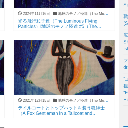
Sp
2024年11月16日
地球のモノノ怪達（The Mononoke on The Earth）
戦
光る飛行粒子達（The Luminous Flying
(S
Particles）[地球のモノノ怪達 #5（The
Mononoke on The Earth #5）]
広
Sh
[s
フ
d
“
担
“E
Pu
2021年12月15日
地球のモノノ怪達（The Mononoke on The Earth）
テイルコートとトップハットを装う狐紳士
（A Fox Gentleman in a Tailcoat and
Tophat）[地球のモノノ怪達 #3（The
Mononoke on The Earth #3）]