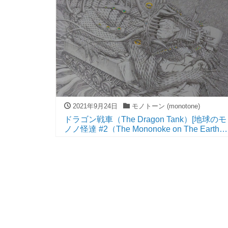
2021年9月24日
モノトーン (monotone)
ドラゴン戦車（The Dragon Tank）[地球のモ
ノノ怪達 #2（The Mononoke on The Earth
#2）]