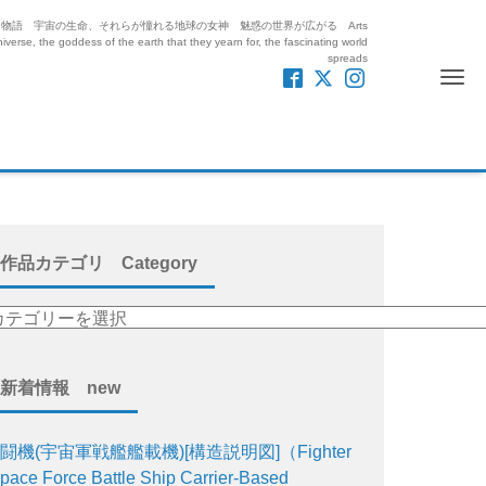
紡ぎ出す絵と物語 宇宙の生命、それらが憧れる地球の女神 魅惑の世界が広がる Arts
iverse, the goddess of the earth that they yearn for, the fascinating world
spreads
Me
作品カテゴリ Category
新着情報 new
闘機(宇宙軍戦艦艦載機)[構造説明図]（Fighter
pace Force Battle Ship Carrier-Based