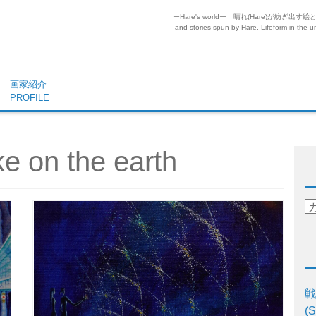
ーHare's worldー 晴れ(Hare)が
and stories spun by Hare. Lifeform in the un
画家紹介
PROFILE
 on the earth
戦
(S