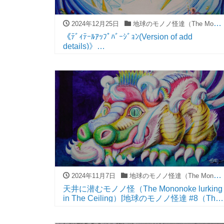
2024年12月25日
地球のモノノ怪達（The Mononoke on The Earth）
《ﾃﾞｨﾃｰﾙｱｯﾌﾟﾊﾞｰｼﾞｮﾝ(Version of add
details)》
ステンドグラス幼虫（The Stained Glass
Larva）[地球のモノノ怪達 #1（The
Mononoke on The Earth #1）]
2024年11月7日
地球のモノノ怪達（The Mononoke on The Earth）
天井に潜むモノノ怪（The Mononoke lurking
in The Ceiling）[地球のモノノ怪達 #8（The
Mononoke on The Earth #8）]