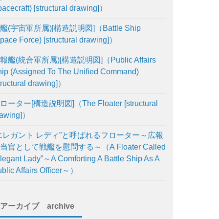
acecraft) [structural drawing]）
艦(宇宙軍所属)[構造説明図]（Battle Ship
pace Force) [structural drawing]）
報艦(統合軍所属)[構造説明図]（Public Affairs
ip (Assigned To The Unified Command)
tructural drawing]）
ローター[構造説明図]（The Floater [structural
rawing]）
エレガント レディ”と呼ばれるフローター～広報
当官として戦艦を慰問する～（A Floater Called
legant Lady”～A Comforting A Battle Ship As A
blic Affairs Officer～）
アーカイブ archive