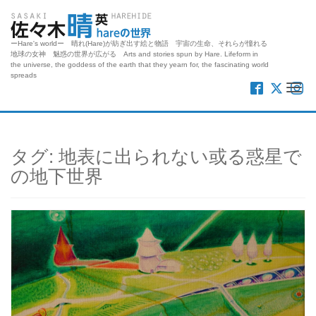
ーHare's worldー 晴れ(Hare)が紡ぎ出す絵と物語 宇宙の生命、それらが憧れる
地球の女神 魅惑の世界が広がる Arts and stories spun by Hare. Lifeform in
the universe, the goddess of the earth that they yearn for, the fascinating world
spreads
Me
タグ:
地表に出られない或る惑星で
の地下世界