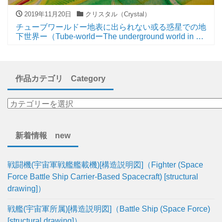
2019年11月20日
クリスタル（Crystal）
チューブワールドー地表に出られない或る惑星での地
下世界ー（Tube-worldーThe underground world in a
certain planet that cannot be go to the surfaceー）
作品カテゴリ Category
新着情報 new
戦闘機(宇宙軍戦艦艦載機)[構造説明図]（Fighter (Space
Force Battle Ship Carrier-Based Spacecraft) [structural
drawing]）
戦艦(宇宙軍所属)[構造説明図]（Battle Ship (Space Force)
[structural drawing]）