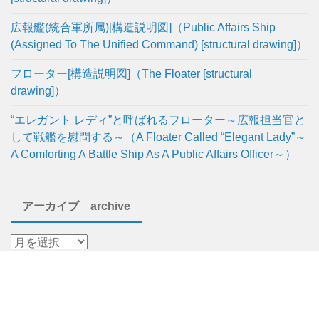
広報艦(統合軍所属)[構造説明図]（Public Affairs Ship
(Assigned To The Unified Command) [structural drawing]）
フローター[構造説明図]（The Floater [structural
drawing]）
“エレガント レディ”と呼ばれるフローター～広報担当官と
して戦艦を慰問する～（A Floater Called “Elegant Lady”～
A Comforting A Battle Ship As A Public Affairs Officer～）
アーカイブ archive