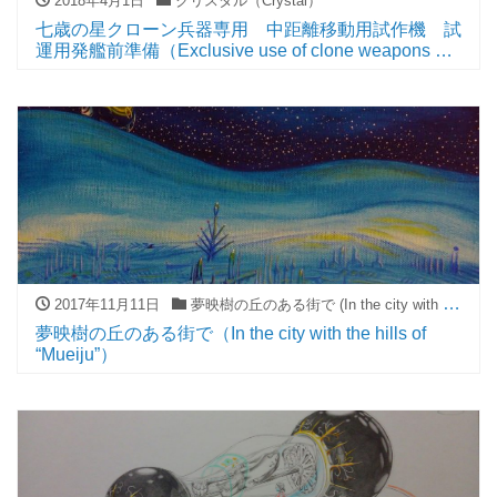
2018年4月1日
クリスタル（Crystal）
七歳の星クローン兵器専用 中距離移動用試作機 試
運用発艦前準備（Exclusive use of clone weapons of
The seven-year-old star Prototype model for
medium-range movement Preparation of taking off
warship for test run）
2017年11月11日
夢映樹の丘のある街で (In the city with the hills of "Mueiju")
夢映樹の丘のある街で（In the city with the hills of
“Mueiju”）