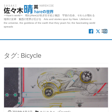
ーHare's worldー 晴れ(Hare)が紡ぎ出す絵と物語 宇宙の生命、それらが憧れる
地球の女神 魅惑の世界が広がる Arts and stories spun by Hare. Lifeform in
the universe, the goddess of the earth that they yearn for, the fascinating world
spreads
Me
タグ:
Bicycle