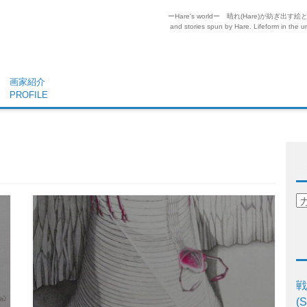
ーHare's worldー 晴れ(Hare)が
and stories spun by Hare. Lifeform in the un
画家紹介
PROFILE
戦
(S