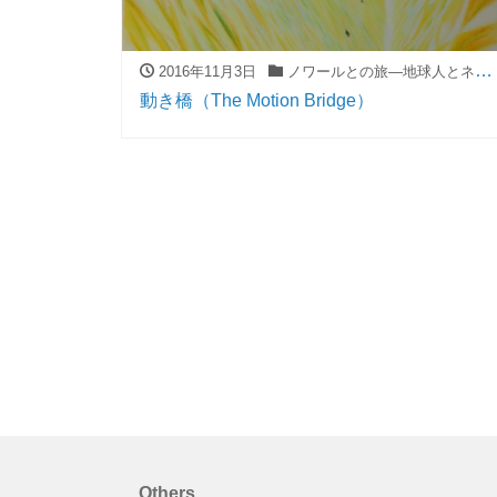
2016年11月3日
ノワールとの旅―地球人とネコ型宇宙種族の大冒険―（The journey with Noir―The great adventure of A earthling and A cat-type-cosmic-race―）
動き橋（The Motion Bridge）
Others