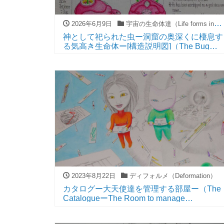
2026年6月9日
宇宙の生命体達（Life forms in universe）
神として祀られた虫ー洞窟の奥深くに棲息す
る気高き生命体ー[構造説明図]（The Bug
Worshipped As A GodーThe High-Minded
Life Form That Living Deep Inside The Cave
ー[structural drawing]）
2023年8月22日
ディフォルメ（Deformation）
カタログー大天使達を管理する部屋ー（The
CatalogueーThe Room to manage
Archangelsー）