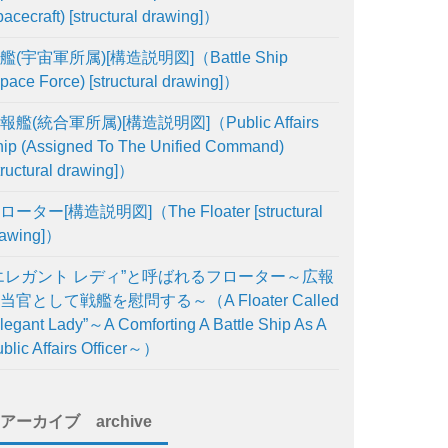
acecraft) [structural drawing]）
艦(宇宙軍所属)[構造説明図]（Battle Ship
pace Force) [structural drawing]）
報艦(統合軍所属)[構造説明図]（Public Affairs
ip (Assigned To The Unified Command)
tructural drawing]）
ローター[構造説明図]（The Floater [structural
rawing]）
エレガント レディ”と呼ばれるフローター～広報
当官として戦艦を慰問する～（A Floater Called
legant Lady”～A Comforting A Battle Ship As A
blic Affairs Officer～）
アーカイブ archive