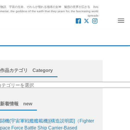
紡ぎ出す絵と物語 宇宙の生命、それらが憧れる地球の女神 魅惑の世界が広がる Arts
iverse, the goddess of the earth that they yearn for, the fascinating world
spreads
Me
作品カテゴリ Category
新着情報 new
闘機(宇宙軍戦艦艦載機)[構造説明図]（Fighter
pace Force Battle Ship Carrier-Based