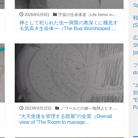
Sp
2026年6月8日
宇宙の生命体達（Life forms in universe）
戦
神として祀られた虫ー洞窟の奥深くに棲息す
(S
る気高き生命体ー（The Bug Worshipped As
A GodーThe High-Minded Life Form That
広
Living Deep Inside The Caveー）
Sh
[s
フ
d
“
担
“E
Pu
2023年8月22日
ノワールとの旅―地球人とネコ型宇宙種族の大冒険―（The journey with Noir―The great adventure of A earthling and A cat-type-cosmic-race―）
“大天使達を管理する部屋”の全景（Overall
view of “The Room to manage
Archangels”ー）