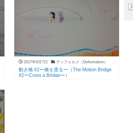
2017年9月7日
ディフォルメ（Deformation）
動き橋 #2ー橋を渡るー（The Motion Bridge
#2ーCross a Bridgeー）