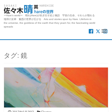
ーHare's worldー 晴れ(Hare)が紡ぎ出す絵と物語 宇宙の生命、それらが憧れる
地球の女神 魅惑の世界が広がる Arts and stories spun by Hare. Lifeform in
the universe, the goddess of the earth that they yearn for, the fascinating world
spreads
Me
タグ:
鏡