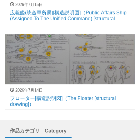
2026年7月15日
広報艦(統合軍所属)[構造説明図]（Public Affairs Ship
(Assigned To The Unified Command) [structural
drawing]）
2026年7月14日
フローター[構造説明図]（The Floater [structural
drawing]）
作品カテゴリ Category