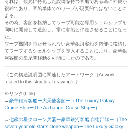
それは、観光に特化した設備を持つ客船である為に外観が
複雑であり、客船単体でのワープが現実的ではないことに
よる。
その為、客船を格納してワープ可能な専用シェルシップを
同時に開発して造船し、常に客船と伴走させることになっ
た。
ワープ機関を持たせられない豪華銀河客船を内部に格納し
てワープするシェルシップを導入することにより、豪華銀
河客船の星系間移動を可能にしたのである。
《この構造説明図に関連したアートワーク（Artwork
related to this structural drawing）》
※リンク(Link)
→
豪華銀河客船ー大天使客船ー（The Luxury Galaxy
Cruise ShipーThe Archangel Cruise Shipー）
→
七歳の星クローン兵器ー豪華銀河客船 自衛部隊ー（The
seven-year-old star’s clone weaponーThe Luxury Galaxy