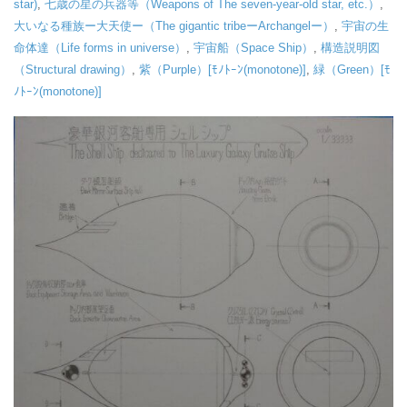
star)
,
七歳の星の兵器等（Weapons of The seven-year-old star, etc.）
,
大いなる種族ー大天使ー（The gigantic tribeーArchangelー）
,
宇宙の生
命体達（Life forms in universe）
,
宇宙船（Space Ship）
,
構造説明図
（Structural drawing）
,
紫（Purple）[ﾓﾉﾄｰﾝ(monotone)]
,
緑（Green）[ﾓ
ﾉﾄｰﾝ(monotone)]