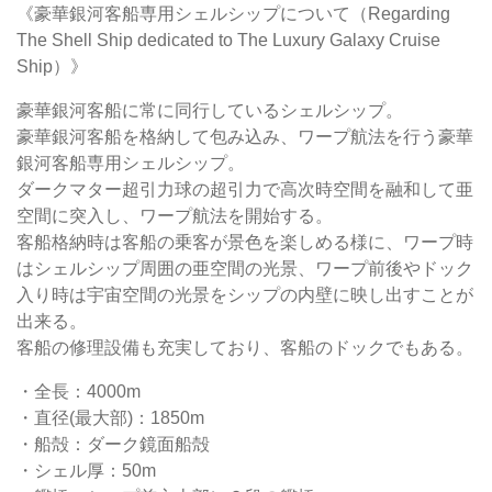
《豪華銀河客船専用シェルシップについて（Regarding
The Shell Ship dedicated to The Luxury Galaxy Cruise
Ship）》
豪華銀河客船に常に同行しているシェルシップ。
豪華銀河客船を格納して包み込み、ワープ航法を行う豪華
銀河客船専用シェルシップ。
ダークマター超引力球の超引力で高次時空間を融和して亜
空間に突入し、ワープ航法を開始する。
客船格納時は客船の乗客が景色を楽しめる様に、ワープ時
はシェルシップ周囲の亜空間の光景、ワープ前後やドック
入り時は宇宙空間の光景をシップの内壁に映し出すことが
出来る。
客船の修理設備も充実しており、客船のドックでもある。
・全長：4000m
・直径(最大部)：1850m
・船殻：ダーク鏡面船殻
・シェル厚：50m