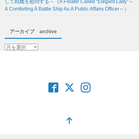
して戦艦を慰問する～（A Floater Called “Elegant Lady”～
A Comforting A Battle Ship As A Public Affairs Officer～）
アーカイブ archive