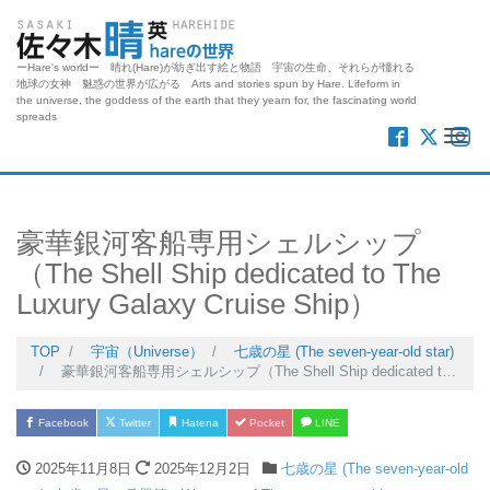
ーHare's worldー 晴れ(Hare)が紡ぎ出す絵と物語 宇宙の生命、それらが憧れる
地球の女神 魅惑の世界が広がる Arts and stories spun by Hare. Lifeform in
the universe, the goddess of the earth that they yearn for, the fascinating world
spreads
Me
豪華銀河客船専用シェルシップ
（The Shell Ship dedicated to The
Luxury Galaxy Cruise Ship）
TOP
宇宙（Universe）
七歳の星 (The seven-year-old star)
豪華銀河客船専用シェルシップ（The Shell Ship dedicated to The Luxury Galaxy Cruise Ship）
Facebook
Twitter
Hatena
Pocket
LINE
2025年11月8日
2025年12月2日
七歳の星 (The seven-year-old