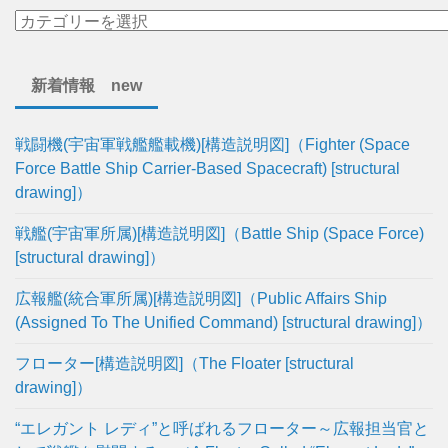
新着情報 new
戦闘機(宇宙軍戦艦艦載機)[構造説明図]（Fighter (Space
Force Battle Ship Carrier-Based Spacecraft) [structural
drawing]）
戦艦(宇宙軍所属)[構造説明図]（Battle Ship (Space Force)
[structural drawing]）
広報艦(統合軍所属)[構造説明図]（Public Affairs Ship
(Assigned To The Unified Command) [structural drawing]）
フローター[構造説明図]（The Floater [structural
drawing]）
“エレガント レディ”と呼ばれるフローター～広報担当官と