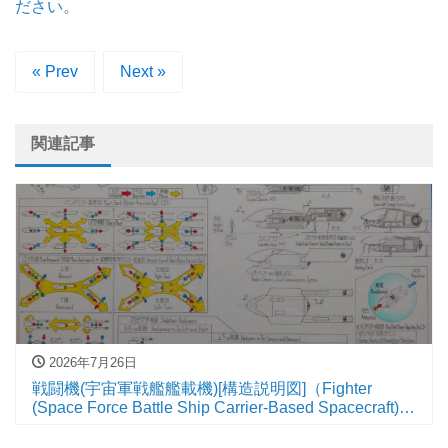
ださい
。
« Prev
Next »
関連記事
2026年7月26日
戦闘機(宇宙軍戦艦艦載機)[構造説明図]（Fighter
(Space Force Battle Ship Carrier-Based Spacecraft)
[structural drawing]）