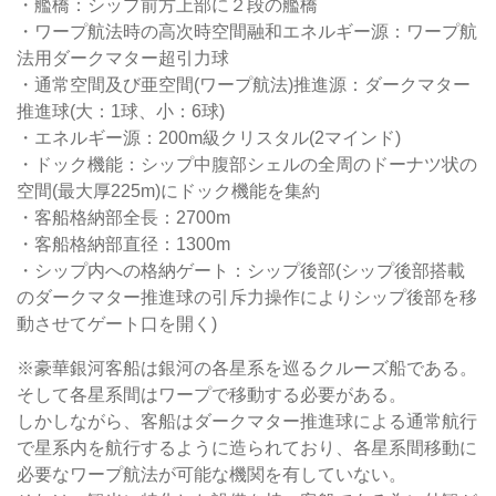
・艦橋：シップ前方上部に２段の艦橋
・ワープ航法時の高次時空間融和エネルギー源：ワープ航
法用ダークマター超引力球
・通常空間及び亜空間(ワープ航法)推進源：ダークマター
推進球(大：1球、小：6球)
・エネルギー源：200m級クリスタル(2マインド)
・ドック機能：シップ中腹部シェルの全周のドーナツ状の
空間(最大厚225m)にドック機能を集約
・客船格納部全長：2700m
・客船格納部直径：1300m
・シップ内への格納ゲート：シップ後部(シップ後部搭載
のダークマター推進球の引斥力操作によりシップ後部を移
動させてゲート口を開く)
※豪華銀河客船は銀河の各星系を巡るクルーズ船である。
そして各星系間はワープで移動する必要がある。
しかしながら、客船はダークマター推進球による通常航行
で星系内を航行するように造られており、各星系間移動に
必要なワープ航法が可能な機関を有していない。