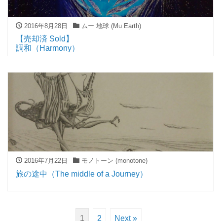
2016年8月28日
ムー 地球 (Mu Earth)
【売却済 Sold】
調和（Harmony）
2016年7月22日
モノトーン (monotone)
旅の途中（The middle of a Journey）
1
2
Next »