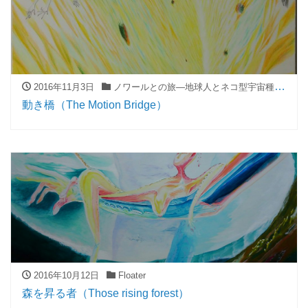
2016年11月3日
ノワールとの旅―地球人とネコ型宇宙種族の大冒険―（The journey with Noir―The great adventure of A earthling and A cat-type-cosmic-race―）
動き橋（The Motion Bridge）
2016年10月12日
Floater
森を昇る者（Those rising forest）