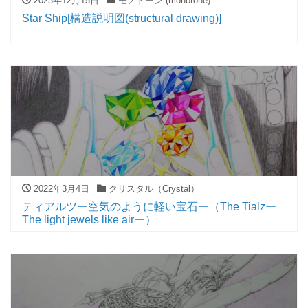
2023年12月15日
モノトーン (monotone)
Star Ship[構造説明図(structural drawing)]
2022年3月4日
クリスタル（Crystal）
ティアルツー空気のように軽い宝石ー（The Tialzー
The light jewels like airー）