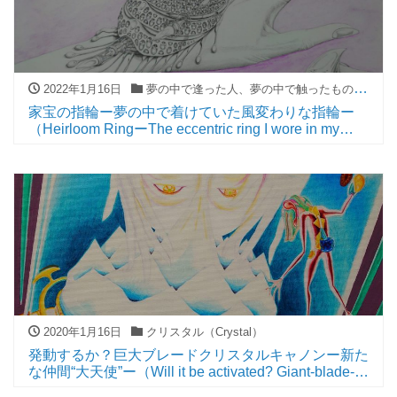
2022年1月16日
夢の中で逢った人、夢の中で触ったもの、夢の中で見た光景
家宝の指輪ー夢の中で着けていた風変わりな指輪ー
（Heirloom RingーThe eccentric ring I wore in my
dreamsー）
2020年1月16日
クリスタル（Crystal）
発動するか？巨大ブレードクリスタルキャノンー新た
な仲間“大天使”ー（Will it be activated? Giant-blade-
crystal-cannonーNew comrade “Archangel”ー）