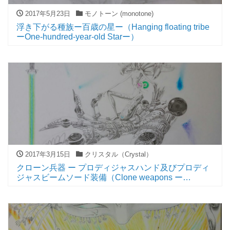
2017年5月23日
モノトーン (monotone)
浮き下がる種族ー百歳の星ー（Hanging floating tribe
ーOne-hundred-year-old Starー）
2017年3月15日
クリスタル（Crystal）
クローン兵器 ー プロディジャスハンド及びプロディ
ジャスビームソード装備（Clone weapons ー
Prodigious-Hand and Prodigious-Beam-Sword
armed）