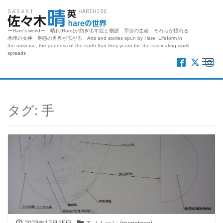
ーHare's worldー 晴れ(Hare)が紡ぎ出す絵と物語 宇宙の生命、それらが憧れる
地球の女神 魅惑の世界が広がる Arts and stories spun by Hare. Lifeform in
the universe, the goddess of the earth that they yearn for, the fascinating world
spreads
Me
タグ:
手