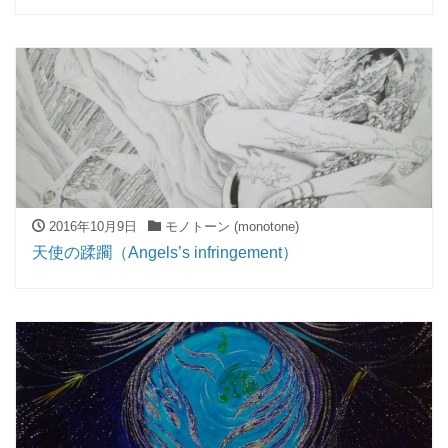
2016年10月9日
モノトーン (monotone)
天使の蹂躙（Angels’s infringement）