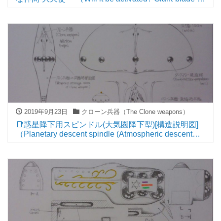
crystal-cannonーNew comrade “Archangel”ー）
2019年9月23日
クローン兵器（The Clone weapons）
📑惑星降下用スピンドル(大気圏降下型)[構造説明図]
（Planetary descent spindle (Atmospheric descent
type)[structural drawing]）