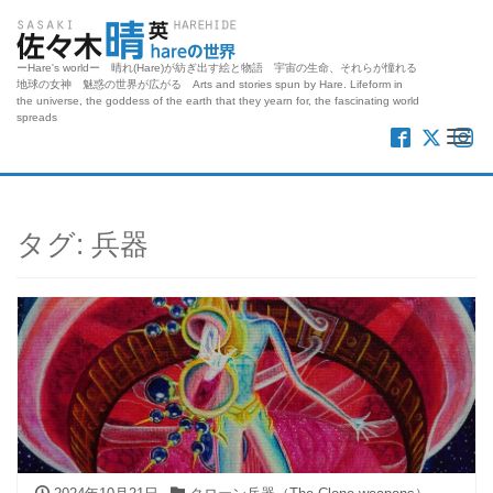
ーHare's worldー 晴れ(Hare)が紡ぎ出す絵と物語 宇宙の生命、それらが憧れる
地球の女神 魅惑の世界が広がる Arts and stories spun by Hare. Lifeform in
the universe, the goddess of the earth that they yearn for, the fascinating world
spreads
Me
タグ:
兵器