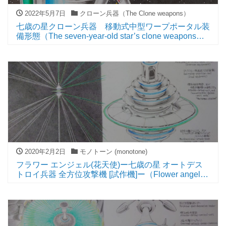
2022年5月7日
クローン兵器（The Clone weapons）
七歳の星クローン兵器 移動式中型ワープポータル装
備形態（The seven-year-old star’s clone weapons
Mobile medium-sized warp portal equipped form）
2020年2月2日
モノトーン (monotone)
フラワー エンジェル(花天使)ー七歳の星 オートデス
トロイ兵器 全方位攻撃機 [試作機]ー（Flower angelー
The seven-year-old star’s Auto-destroy-weapon
Omnidirectional-attacker [Prototype]ー）