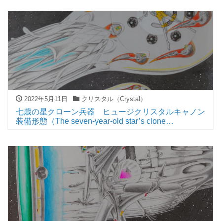
intensive storage ship Escort force Clone weapons
Dark-matter plate weapons ring Equipped form）
2022年5月11日
クリスタル（Crystal）
七歳の星クローン兵器 ヒュージクリスタルキャノン
装備形態（The seven-year-old star’s clone
weapons Huge-crystal-cannon equipped form）