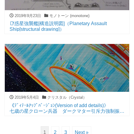
2019年9月23日
モノトーン (monotone)
📑惑星強襲艦[構造説明図]（Planetary Assault
Ship[structural drawing]）
2019年5月4日
クリスタル（Crystal）
《ﾃﾞｨﾃｰﾙｱｯﾌﾟﾊﾞｰｼﾞｮﾝ(Version of add details)》
七歳の星クローン兵器 ダークマター引斥力強制振動
フィールド発生リング装備形態（The seven-year-old
star’s Clone-weapons Dark-matter attractive-
repulsive-force forced oscillation field generating ring
1
2
3
Next »
equipped form）