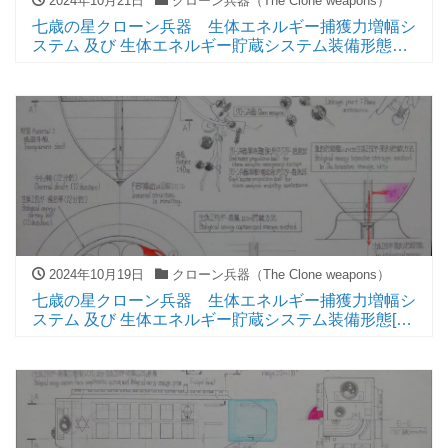
2024年10月21日
クローン兵器（The Clone weapons）
七歳の星クローン兵器 生体エネルギー捕獲力増幅シ
ステム 及び 生体エネルギー貯蔵システム装備形態
（The seven-year-old star’s clone weapons
Biological energy capture force amplification system
and Biological energy storage system Equipped
form）
2024年10月19日
クローン兵器（The Clone weapons）
七歳の星クローン兵器 生体エネルギー捕獲力増幅シ
ステム 及び 生体エネルギー貯蔵システム装備形態[構
造説明図]（The seven-year-old star’s clone
weapons Biological energy capture force
amplification system and Biological energy storage
system Equipped form [structural drawing]）