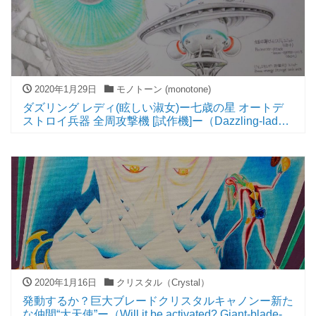
2020年1月29日
モノトーン (monotone)
ダズリング レディ(眩しい淑女)ー七歳の星 オートデ
ストロイ兵器 全周攻撃機 [試作機]ー（Dazzling-lady
ーThe seven-year-old star’s Auto-destroy-weapon
Perimeter-attacker [Prototype]ー）
2020年1月16日
クリスタル（Crystal）
発動するか？巨大ブレードクリスタルキャノンー新た
な仲間“大天使”ー（Will it be activated? Giant-blade-